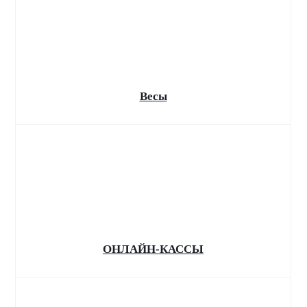
перепрошивка касс с 1
сентября
По новым требованиям с 1 сентября 2025 года
все пользователи онлайн-касс должны
обновить прошивку на кассовых аппаратах
Весы
ОНЛАЙН-КАССЫ