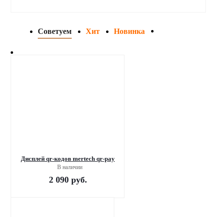
Советуем
Хит
Новинка
Дисплей qr-кодов mertech qr-pay
В наличии
2 090
руб.