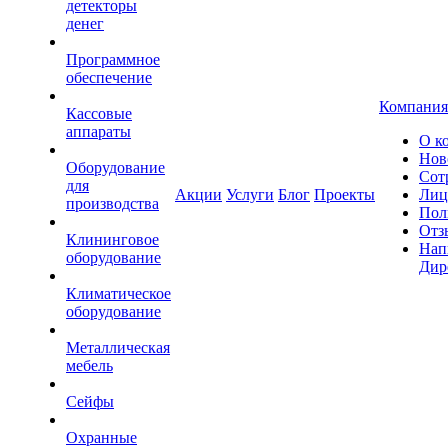
детекторы
денег
Программное
обеспечение
Компания
Кассовые
аппараты
О к
Нов
Оборудование
Сот
для
Акции
Услуги
Блог
Проекты
Лиц
производства
Пол
Отз
Клининговое
Нап
оборудование
Дир
Климатическое
оборудование
Металлическая
мебель
Сейфы
Охранные