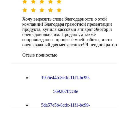
Хочу выразить слова благодарности о этой
компании! Благодаря грамотной презентации
продукта, купила кассовый аппарат Эвотор и
очень довольна им. Продают, а также
сопровождают в процессе моей работы, и это
очень важный для меня аспект! Я неоднократно
...
Отзыв полностью
19a5e44b-8cdc-11f1-bc99-
569267ffcc8e
5da57e5b-8cdc-11f1-bc99-
569267ffcc8e