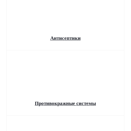
маркировка воды!
Обязательная маркировка упакованной воды
для розничных предприятий и общепита.
Теперь принять поставку или продать товар
клиенту можно будет только через
государственную систему маркировки
Антисептики
"Честный знак"
Противокражные системы