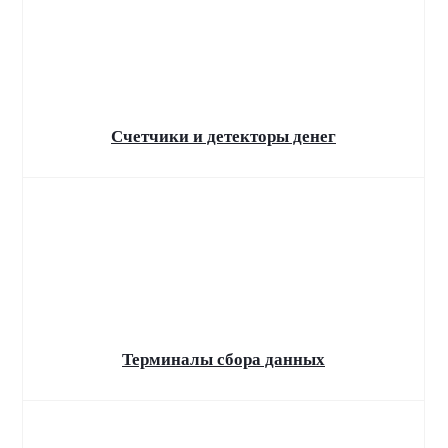
Маркировка товаров
Уважаемые клиенты! С 1 марта 2025 года
вступает в силу третья волна обязательной
маркировки товаров.
Счетчики и детекторы денег
Терминалы сбора данных
Доход на УСН