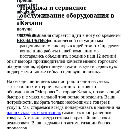
Пройди
ОНЛАЙН
Продажа и сервисное
обучение
обслуживание оборудования в
1С
Казани
и
получи
сертификат
Наша компания старается идти в ногу со временем
БЕСПЛАТНО!
и сложности экономической ситуации мы
расцениванием как порыв к действию. Определяя
концепцию работы нашей компании мы
постарались объединить воедино наш 12 летний
опыт выбора производителей
качественного
торгового
оборудования, эффективную техническую и сервисную
поддержку, а так же гибкую ценовую политику.
На сегодняшний день мы построили один из самых
эффективных интернет-магазинов торгового
оборудования "Метровес" в городе Казань, позволяющий
быстро и с максимальной точностью определить Ваши
потребности, выбрать только необходимые товары и
услуги. Мы стараемся всегда поддерживать в наличии на
наших складах и магазинах
самые распространенные
товары. А так же всегда готовы в кратчайшие сроки
реализовать Ваши задумки по автоматизации бизнес
процессов.