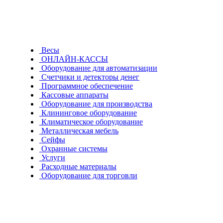
9fd06e17-8cdc-11f1-bc99-
569267ffcc8e
Весы
efa096e8-8cd9-11f1-bc99-
ОНЛАЙН-КАССЫ
Оборудование для автоматизации
Счетчики и детекторы денег
569267ffcc8e
Программное обеспечение
Кассовые аппараты
96ccb3ee-8cd7-11f1-bc99-
Оборудование для производства
Клининговое оборудование
Климатическое оборудование
569267ffcc8e
Металлическая мебель
Сейфы
Охранные системы
3847a908-8cbf-11f1-bc99-
Услуги
Расходные материалы
569267ffcc8e
Оборудование для торговли
Риббон RESIN OUT
Будьте всегда в курсе!
Узнавайте о скидках и акциях первым