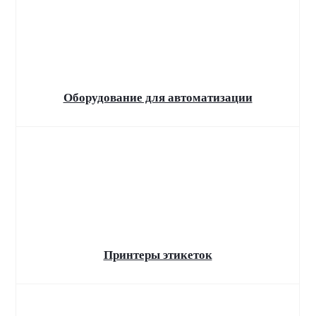
Ремонт и модернизация
автомобильных весов
Калибровка и поверка весов
Оборудование для автоматизации
Принтеры этикеток